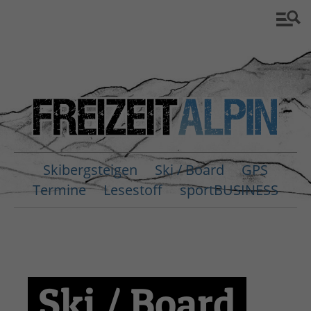
Skibergsteigen
Ski / Board
GPS
Termine
Lesestoff
sportBUSINESS
Ski / Board