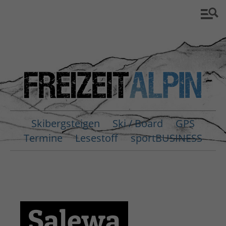
Skibergsteigen
Ski / Board
GPS
Termine
Lesestoff
sportBUSINESS
Salewa