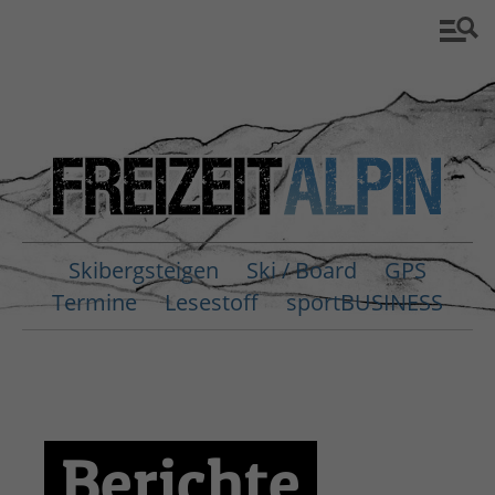
Skibergsteigen
Ski / Board
GPS
Termine
Lesestoff
sportBUSINESS
Berichte