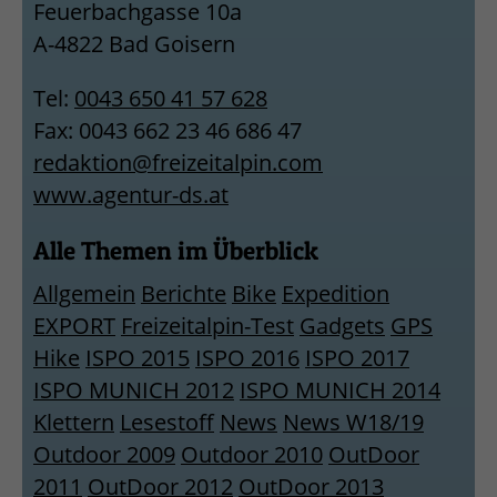
Feuerbachgasse 10a
A-4822 Bad Goisern
Tel:
0043 650 41 57 628
Fax: 0043 662 23 46 686 47
redaktion@freizeitalpin.com
www.agentur-ds.at
Alle Themen im Überblick
Allgemein
Berichte
Bike
Expedition
EXPORT
Freizeitalpin-Test
Gadgets
GPS
Hike
ISPO 2015
ISPO 2016
ISPO 2017
ISPO MUNICH 2012
ISPO MUNICH 2014
Klettern
Lesestoff
News
News W18/19
Outdoor 2009
Outdoor 2010
OutDoor
2011
OutDoor 2012
OutDoor 2013