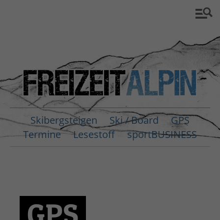
Skibergsteigen
Ski / Board
GPS
Termine
Lesestoff
sportBUSINESS
GPS