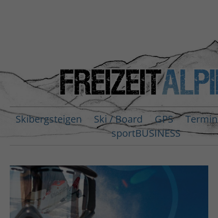
Skibergsteigen
Ski / Board
GPS
Termin
sportBUSINESS