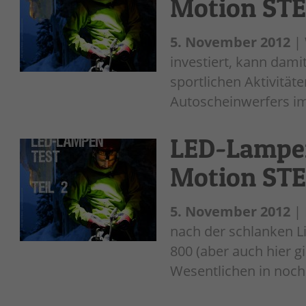
Motion STEL
5. November 2012
| 
investiert, kann dami
sportlichen Aktivität
Autoscheinwerfers im
LED-Lampen 
Motion STE
5. November 2012
| 
nach der schlanken L
800 (aber auch hier g
Wesentlichen in noch 