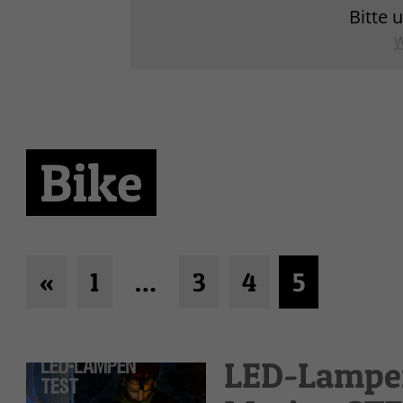
Bitte 
W
Bike
«
1
…
3
4
5
LED-Lampen 