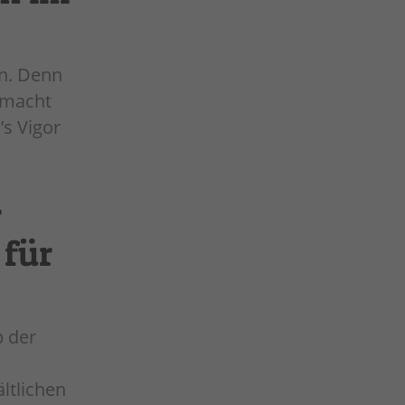
n. Denn
 macht
s Vigor
r
 für
p der
ltlichen