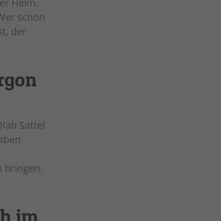
der Helm.
 Wer schon
t, der
rgon
lab Sattel
haben
 bringen.
ch im