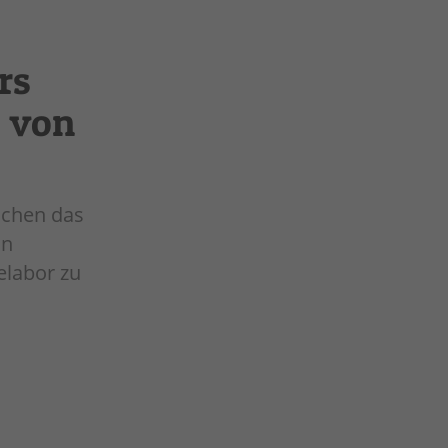
rs
r von
ochen das
on
elabor zu