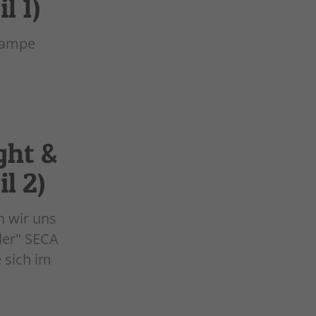
l 1)
nlampe
ght &
l 2)
n wir uns
der" SECA
 sich im