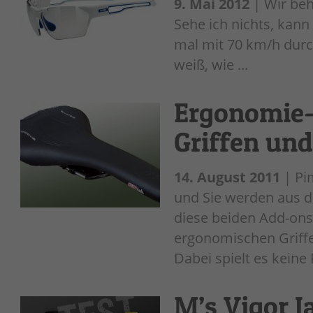
9. Mai 2012
| Wir beh
Sehe ich nichts, kann
mal mit 70 km/h durch
weiß, wie ...
Ergonomie-
Griffen und
14. August 2011
| Pi
und Sie werden aus 
diese beiden Add-ons 
ergonomischen Griff
Dabei spielt es keine R
M’s Vigor 