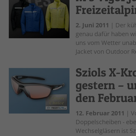
Freizeitalp
2. Juni 2011
| Der kü
genau dafür haben wi
uns vom Wetter unabh
Jacket von Outdoor Re
Sziols X-Kr
gestern – u
den Februar
12. Februar 2011
| V
Doppelscheiben - ebe
Wechselgläsern ist Sz