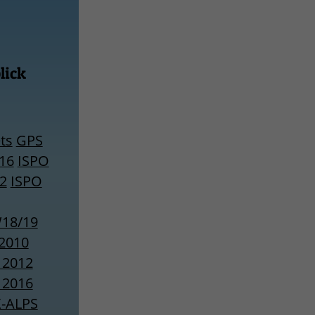
lick
ts
GPS
16
ISPO
2
ISPO
18/19
2010
 2012
 2016
X-ALPS