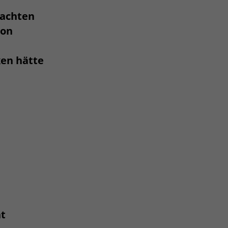
lachten
ion
ken hätte
ht