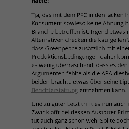
hätte!
Tja, das mit dem PFC in den Jacken h
Konsument sowieso keine Ahnung hat,
Branche betroffen ist. Irgend etwas
Alternativen checken die kaufgeil
dass Greenpeace zusätzlich mit eine
Produktionsbedingungen daher komm
es wenig überraschend, dass es den 
Argumenten fehlte als die APA diesbe
beiden brachte etwas über seine L
Berichterstattung
entnehmen kann.
Und zu guter Letzt trifft es nun au
Zwar klafft bei dessen Austatter Eri
tut auch ganz schön weh! Sollte do
ausstrahlen. Na dann Prost & Mahlze