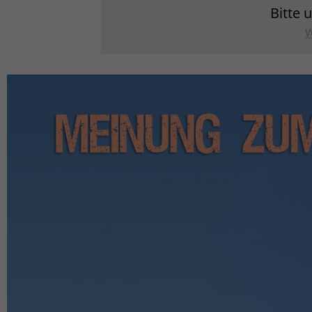
Bitte 
W