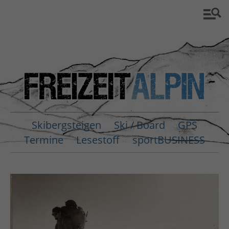
Skibergsteigen
Ski / Board
GPS
Termine
Lesestoff
sportBUSINESS