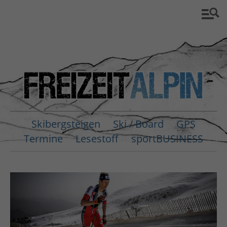
Skibergsteigen
Ski / Board
GPS
Termine
Lesestoff
sportBUSINESS