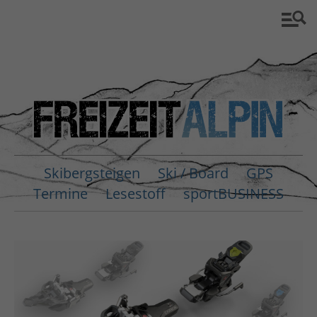
Skibergsteigen
Ski / Board
GPS
Termine
Lesestoff
sportBUSINESS