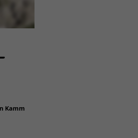
–
hen Kamm