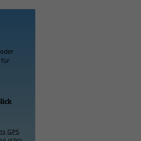
 oder
 für
lick
ts
GPS
16
ISPO