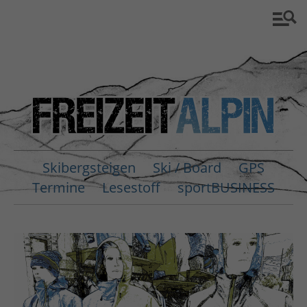
Skibergsteigen
Ski / Board
GPS
Termine
Lesestoff
sportBUSINESS