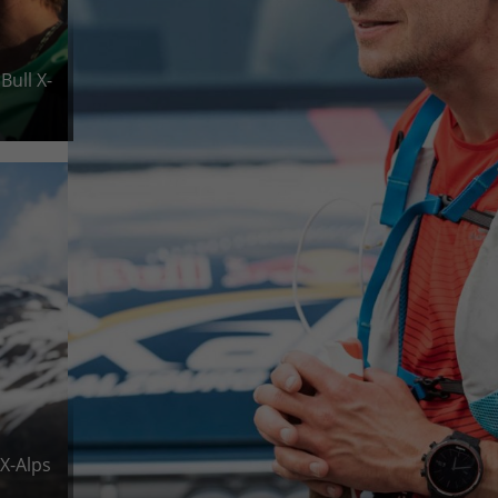
Bull X-
X-Alps