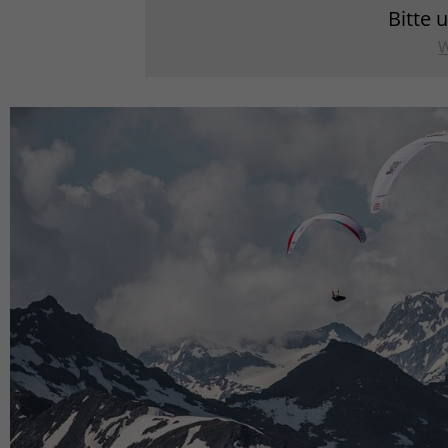
Bitte 
W