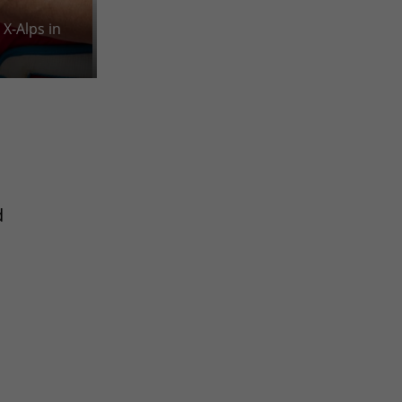
X-Alps in
d