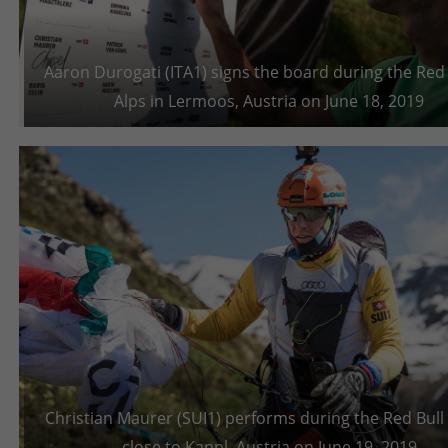
Aaron Durogati (ITA1) signs the board during the Red 
Alps in Lermoos, Austria on June 18, 2019
Christian Maurer (SUI1) performs during the Red Bull 
close to Kappl, Austria on June 19, 2019