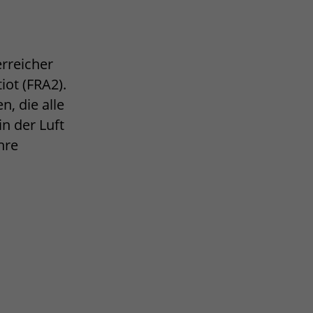
erreicher
ot (FRA2).
, die alle
n der Luft
hre