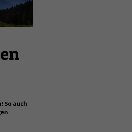
ren
n! So auch
gen