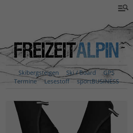
Skibergsteigen
Ski / Board
GPS
Termine
Lesestoff
sportBUSINESS