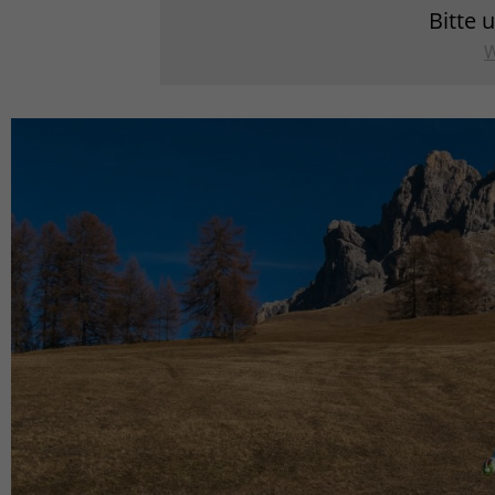
Bitte 
W