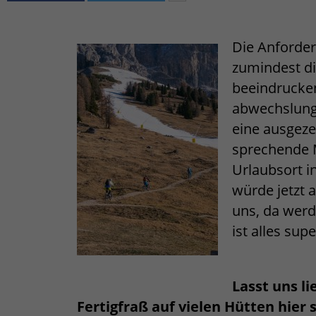
Die Anforder
zumindest die
beeindrucken
abwechslung
eine ausgeze
sprechende 
Urlaubsort i
würde jetzt 
uns, da werde
ist alles sup
Lasst uns l
Fertigfraß auf vielen Hütten hier 