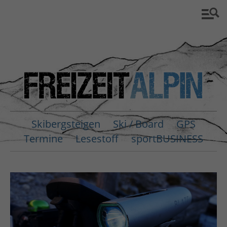
Skibergsteigen
Ski / Board
GPS
Termine
Lesestoff
sportBUSINESS