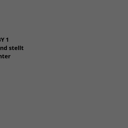
Y 1
nd stellt
nter
,
n