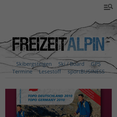
Skibergsteigen
Ski / Board
GPS
Termine
Lesestoff
sportBUSINESS