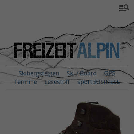
Skibergsteigen
Ski / Board
GPS
Termine
Lesestoff
sportBUSINESS