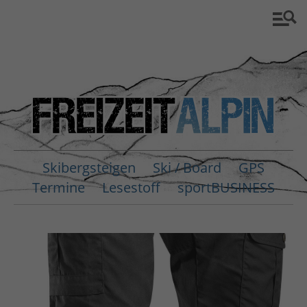
Skibergsteigen
Ski / Board
GPS
Termine
Lesestoff
sportBUSINESS