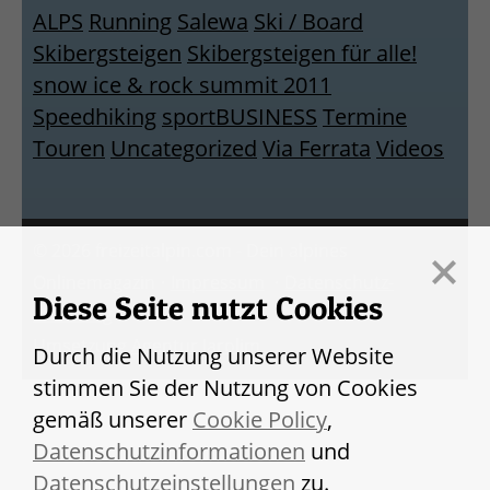
ALPS
Running
Salewa
Ski / Board
Skibergsteigen
Skibergsteigen für alle!
snow ice & rock summit 2011
Speedhiking
sportBUSINESS
Termine
Touren
Uncategorized
Via Ferrata
Videos
© 2026 freizeitalpin.com - Dein alpines
Onlinemagazin
Impressum
Datenschutz­
Diese Seite nutzt Cookies
erklärung
Umsetzung
Agentur Jarolim
Durch die Nutzung unserer Website
stimmen Sie der Nutzung von Cookies
gemäß unserer
Cookie Policy
,
Datenschutzinformationen
und
Datenschutzeinstellungen
zu.