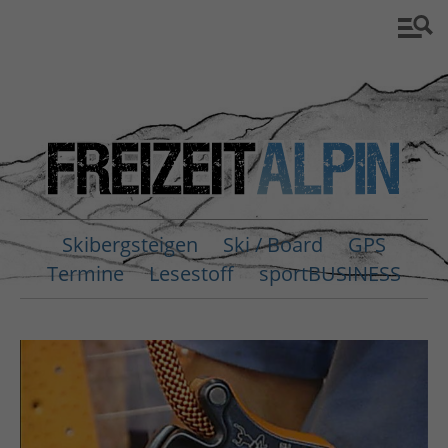
Skibergsteigen
Ski / Board
GPS
Termine
Lesestoff
sportBUSINESS